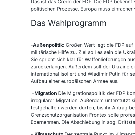
Das ist das Credo der FDP. Die FDP bekennt s
politischen Prozesse. Europa muss einfacher
Das Wahlprogramm
-
Außenpolitik:
Großen Wert legt die FDP auf 
militärische Hilfe zu. Ziel soll es sein die U
Sie spricht sich klar für Waffenlieferungen au
zurückerlangen. Außerdem soll der Ukraine ein
international isoliert und Wladimir Putin für 
Aufbau einer europäischen Armee aus.
-Migration
Die Migrationspolitik der FDP ko
irregulärer Migration. Außerdem unterstützt 
festgehalten werden dürfen, bis ihr Antrag bea
Grenzschutzorganisation Frontex solle profes
übernehmen. Die Abschiebung in sog. Drittsta
-
Klimaschutz
Der zentrale Punkt im Klimapro