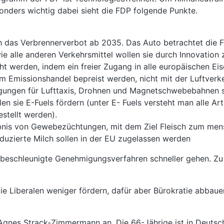
onders wichtig dabei sieht die FDP folgende Punkte.
h das Verbrennerverbot ab 2035. Das Auto betrachtet die F
ie alle anderen Verkehrsmittel wollen sie durch Innovation
ht werden, indem ein freier Zugang in alle europäischen E
Emissionshandel bepreist werden, nicht mit der Luftverkehr
ngungen für Lufttaxis, Drohnen und Magnetschwebebahnen 
n sie E-Fuels fördern (unter E- Fuels versteht man alle Art
stellt werden).
gebnis von Gewebezüchtungen, mit dem Ziel Fleisch zum men
duzierte Milch sollen in der EU zugelassen werden
 beschleunigte Genehmigungsverfahren schneller gehen. Zu 
ie Liberalen weniger fördern, dafür aber Bürokratie abbaue
e-Agnes Strack-Zimmermann an. Die 66-Jährige ist in Deutsc