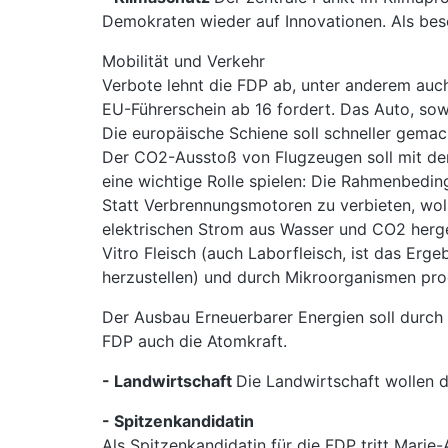
Demokraten wieder auf Innovationen. Als bes
Mobilität und Verkehr
Verbote lehnt die FDP ab, unter anderem auc
EU-Führerschein ab 16 fordert. Das Auto, sow
Die europäische Schiene soll schneller gemac
Der CO2-Ausstoß von Flugzeugen soll mit dem 
eine wichtige Rolle spielen: Die Rahmenbedi
Statt Verbrennungsmotoren zu verbieten, wolle
elektrischen Strom aus Wasser und CO2 herge
Vitro Fleisch (auch Laborfleisch, ist das Er
herzustellen) und durch Mikroorganismen pro
Der Ausbau Erneuerbarer Energien soll durch
FDP auch die Atomkraft.
- Landwirtschaft
Die Landwirtschaft wollen d
- Spitzenkandidatin
Als Spitzenkandidatin für die FDP tritt Mari