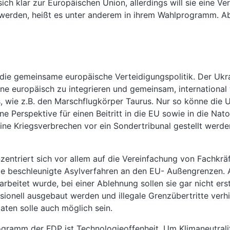
ich klar zur Europäischen Union, allerdings will sie eine V
 werden, heißt es unter anderem in ihrem Wahlprogramm. Ab
die gemeinsame europäische Verteidigungspolitik. Der Ukrai
kraine europäisch zu integrieren und gemeinsam, internationa
s, wie z.B. den Marschflugkörper Taurus. Nur so könne die Uk
e Perspektive für einen Beitritt in die EU sowie in die Na
seine Kriegsverbrechen vor ein Sondertribunal gestellt werde
nzentriert sich vor allem auf die Vereinfachung von Fachk
sie beschleunigte Asylverfahren an den EU- Außengrenzen. 
rbeitet wurde, bei einer Ablehnung sollen sie gar nicht ers
sionell ausgebaut werden und illegale Grenzübertritte verh
aten solle auch möglich sein.
gramm der FDP ist Technologieoffenheit. Um Klimaneutralitä